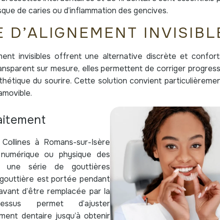
isque de caries ou d’inflammation des gencives.
 D’ALIGNEMENT INVISIBL
ent invisibles offrent une alternative discrète et confort
ansparent sur mesure, elles permettent de corriger progress
thétique du sourire. Cette solution convient particulièreme
amovible.
aitement
Collines à Romans-sur-Isère
 numérique ou physique des
r une série de gouttières
gouttière est portée pendant
vant d’être remplacée par la
essus permet d’ajuster
ement dentaire jusqu’à obtenir