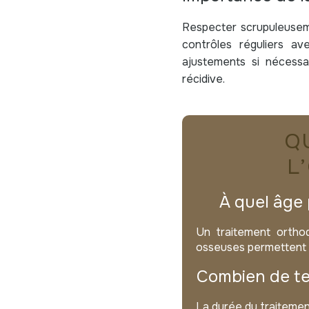
Respecter scrupuleuseme
contrôles réguliers av
ajustements si nécessa
récidive.
Q
L
À quel âge
Un traitement orthod
osseuses permettent 
Combien de te
La durée du traitemen