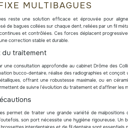
FIXE MULTIBAGUES
agues reste une solution efficace et éprouvée pour align
osé de bagues collées sur chaque dent, reliées par un fil mét
 continues et contrôlées. Ces forces déplacent progressive
 une correction stable et durable.
 du traitement
r une consultation approfondie au cabinet Drôme des Coll
uation bucco-dentaire, réalise des radiographies et conçoit 
alliques, offrant une robustesse maximale, ou en céramiq
rmettent de suivre l’évolution du traitement et d’affiner le
écautions
ues permet de traiter une grande variété de malpositions d
outefois, son port nécessite une hygiène rigoureuse. Un 
brossettes interdentaires et de fil dentaire sont essentiels 