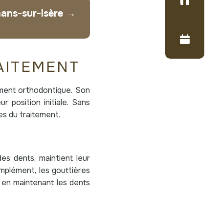
mans-sur-Isère →
AITEMENT
ement orthodontique. Son
r position initiale. Sans
es du traitement.
des dents, maintient leur
omplément, les gouttières
e en maintenant les dents